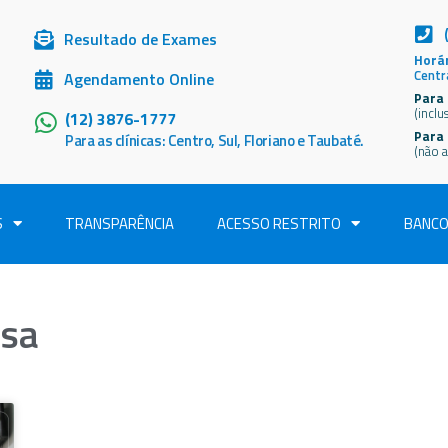
Resultado de Exames
Horár
Centr
Agendamento Online
Para 
(inclu
(12) 3876-1777
Para
Para as clínicas: Centro, Sul, Floriano e Taubaté.
(não a
S
TRANSPARÊNCIA
ACESSO RESTRITO
BANCO
asa