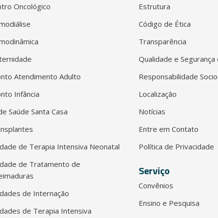
tro Oncológico
Estrutura
modiálise
Código de Ética
modinâmica
Transparência
ternidade
Qualidade e Segurança 
nto Atendimento Adulto
Responsabilidade Socio
nto Infância
Localização
e Saúde Santa Casa
Notícias
nsplantes
Entre em Contato
dade de Terapia Intensiva Neonatal
Política de Privacidade
idade de Tratamento de
Serviço
eimaduras
Convênios
dades de Internação
Ensino e Pesquisa
dades de Terapia Intensiva