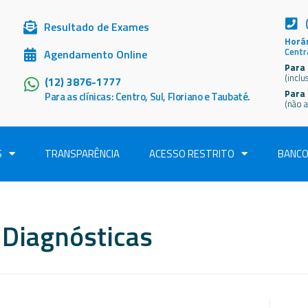
Resultado de Exames
Horár
Centr
Agendamento Online
Para 
(inclu
(12) 3876-1777
Para
Para as clínicas: Centro, Sul, Floriano e Taubaté.
(não a
S
TRANSPARÊNCIA
ACESSO RESTRITO
BANCO
 Diagnósticas