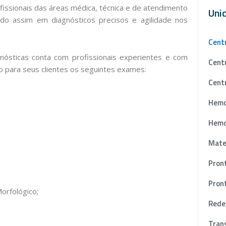
fissionais das áreas médica, técnica e de atendimento
Uni
ndo assim em diagnósticos precisos e agilidade nos
Cent
nósticas conta com profissionais experientes e com
Centr
ndo para seus clientes os seguintes exames:
Cent
Hemo
Hemo
Mate
Pron
Pront
orfológico;
Rede
Tran