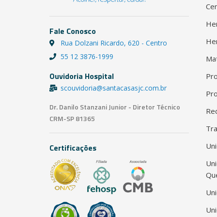
Cen
He
Fale Conosco
He
Rua Dolzani Ricardo, 620 - Centro
55 12 3876-1999
Ma
Ouvidoria Hospital
Pro
scouvidoria@santacasasjc.com.br
Pro
Dr. Danilo Stanzani Junior - Diretor Técnico
Red
CRM-SP 81365
Tra
Uni
Certificações
Un
Qu
Uni
Uni