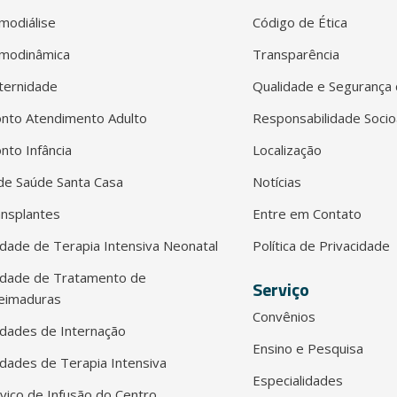
modiálise
Código de Ética
modinâmica
Transparência
ternidade
Qualidade e Segurança 
nto Atendimento Adulto
Responsabilidade Socio
nto Infância
Localização
e Saúde Santa Casa
Notícias
nsplantes
Entre em Contato
dade de Terapia Intensiva Neonatal
Política de Privacidade
idade de Tratamento de
Serviço
eimaduras
Convênios
dades de Internação
Ensino e Pesquisa
dades de Terapia Intensiva
Especialidades
viço de Infusão do Centro