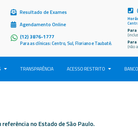
Resultado de Exames
Horár
Centr
Agendamento Online
Para 
(inclu
(12) 3876-1777
Para
Para as clínicas: Centro, Sul, Floriano e Taubaté.
(não a
S
TRANSPARÊNCIA
ACESSO RESTRITO
BANCO
referência no Estado de São Paulo.