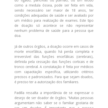
do fígado, pâncreas ou pulmão, ou um tecido
como a medula óssea, pode ser feita em vida,
sendo necessário ser maior de 18 anos, ter
condições adequadas de saúde e ser avaliado por
um médico para realização de exames. Este tipo
de doação só acontece se não representar
nenhum problema de saúde para a pessoa que
doa.
Já de outros órgãos, a doação ocorre em casos de
morte encefálica, quando há perda completa e
irreversível das funções encefálicas (cerebrais),
definida pela cessação das funções corticais e de
tronco cerebral. A constatação é feita por médicos
com capacitação específica, utilizando critérios
precisos e padronizados. Para que sejam doados,
é preciso ter a autorização dos familiares.
Padilla ressalta a importância de se expressar o
desejo de ser doador de órgãos. “Muitas pessoas
argumentam não saber se o familiar gostaria de
ser um doador. É importante que a pessoa