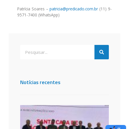
Patrícia Soares –
patricia@predicado.com.br
(11) 9-
9571-7400 (WhatsApp)
Notícias recentes
Santa
de São
dos C
é