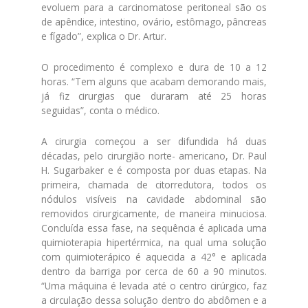
evoluem para a carcinomatose peritoneal são os
de apêndice, intestino, ovário, estômago, pâncreas
e fígado”, explica o Dr. Artur.
O procedimento é complexo e dura de 10 a 12
horas. “Tem alguns que acabam demorando mais,
já fiz cirurgias que duraram até 25 horas
seguidas”, conta o médico.
A cirurgia começou a ser difundida há duas
décadas, pelo cirurgião norte- americano, Dr. Paul
H. Sugarbaker e é composta por duas etapas. Na
primeira, chamada de citorredutora, todos os
nódulos visíveis na cavidade abdominal são
removidos cirurgicamente, de maneira minuciosa.
Concluída essa fase, na sequência é aplicada uma
quimioterapia hipertérmica, na qual uma solução
com quimioterápico é aquecida a 42° e aplicada
dentro da barriga por cerca de 60 a 90 minutos.
“Uma máquina é levada até o centro cirúrgico, faz
a circulação dessa solução dentro do abdômen e a