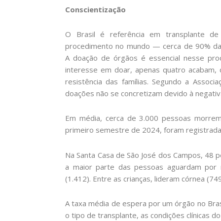
Conscientização
O Brasil é referência em transplante d
procedimento no mundo — cerca de 90% das c
A doação de órgãos é essencial nesse pr
interesse em doar, apenas quatro acabam, d
resistência das famílias. Segundo a Associ
doações não se concretizam devido à negativa
Em média, cerca de 3.000 pessoas morrem
primeiro semestre de 2024, foram registrada
Na Santa Casa de São José dos Campos, 48 pe
a maior parte das pessoas aguardam por r
(1.412). Entre as crianças, lideram córnea (749
A taxa média de espera por um órgão no Bra
o tipo de transplante, as condições clínicas 