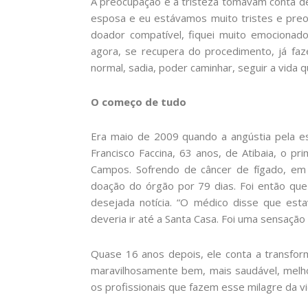
A preocupação e a tristeza tomavam conta d
esposa e eu estávamos muito tristes e pre
doador compatível, fiquei muito emocionado
agora, se recupera do procedimento, já faz
normal, sadia, poder caminhar, seguir a vida 
O começo de tudo
Era maio de 2009 quando a angústia pela es
Francisco Faccina, 63 anos, de Atibaia, o p
Campos. Sofrendo de câncer de fígado, em 
doação do órgão por 79 dias. Foi então qu
desejada notícia. “O médico disse que est
deveria ir até a Santa Casa. Foi uma sensação i
Quase 16 anos depois, ele conta a transform
maravilhosamente bem, mais saudável, melh
os profissionais que fazem esse milagre da vi