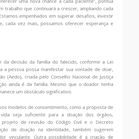
oferecer uma nova chance a cada paciente”, pontua
 trabalho que continuará a crescer, ampliando cada
 Estamos empenhados em superar desafios, investir
ue, cada vez mais, possamos oferecer esperança e
a decisão da família do falecido, conforme a Lei
a a pessoa possa manifestar sua vontade de doar,
o (Aedo), criada pelo Conselho Nacional de Justiça
ação ainda é da família. Mesmo que o doador tenha
manece um obstáculo significativo.
ovos modelos de consentimento, como a proposta de
vida seja suficiente para a doação dos órgãos,
 projeto de revisão do Código Civil e o Decreto
osição de doação na identidade, também sugerem
or vinculante. Outra possibilidade é a criação de