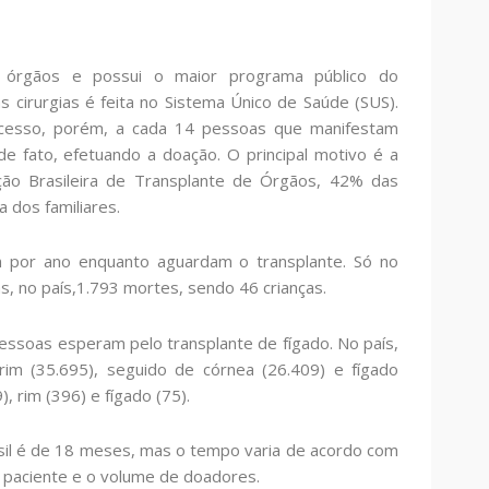
e órgãos e possui o maior programa público do
irurgias é feita no Sistema Único de Saúde (SUS).
ocesso, porém, a cada 14 pessoas que manifestam
e fato, efetuando a doação. O principal motivo é a
ação Brasileira de Transplante de Órgãos, 42% das
 dos familiares.
 por ano enquanto aguardam o transplante. Só no
s, no país,1.793 mortes, sendo 46 crianças.
ssoas esperam pelo transplante de fígado. No país,
im (35.695), seguido de córnea (26.409) e fígado
), rim (396) e fígado (75).
sil é de 18 meses, mas o tempo varia de acordo com
do paciente e o volume de doadores.