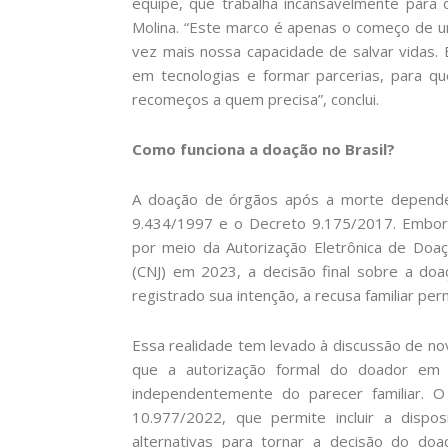
equipe, que trabalha incansavelmente para 
Molina. “Este marco é apenas o começo de um
vez mais nossa capacidade de salvar vidas.
em tecnologias e formar parcerias, para q
recomeços a quem precisa”, conclui.
Como funciona a doação no Brasil?
A doação de órgãos após a morte depende d
9.434/1997 e o Decreto 9.175/2017. Embor
por meio da Autorização Eletrônica de Doaçã
(CNJ) em 2023, a decisão final sobre a do
registrado sua intenção, a recusa familiar per
Essa realidade tem levado à discussão de n
que a autorização formal do doador em 
independentemente do parecer familiar. O
10.977/2022, que permite incluir a disp
alternativas para tornar a decisão do doad