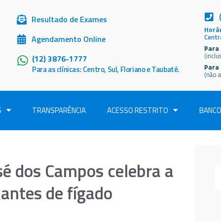
Resultado de Exames
Horár
Centr
Agendamento Online
Para 
(inclu
(12) 3876-1777
Para
Para as clínicas: Centro, Sul, Floriano e Taubaté.
(não a
S
TRANSPARÊNCIA
ACESSO RESTRITO
BANCO
sé dos Campos celebra a
antes de fígado