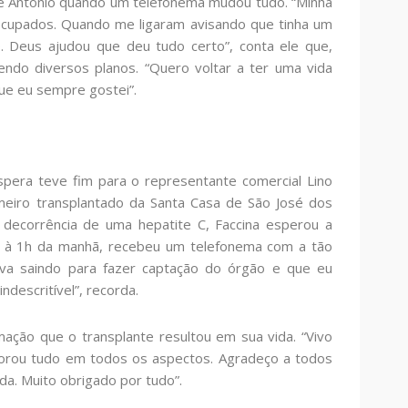
e Antonio quando um telefonema mudou tudo. “Minha
ocupados. Quando me ligaram avisando que tinha um
. Deus ajudou que deu tudo certo”, conta ele que,
endo diversos planos. “Quero voltar a ter uma vida
que eu sempre gostei”.
pera teve fim para o representante comercial Lino
rimeiro transplantado da Santa Casa de São José dos
decorrência de uma hepatite C, Faccina esperou a
e à 1h da manhã, recebeu um telefonema com a tão
ava saindo para fazer captação do órgão e que eu
ndescritível”, recorda.
ação que o transplante resultou em sua vida. “Vivo
orou tudo em todos os aspectos. Agradeço a todos
da. Muito obrigado por tudo”.