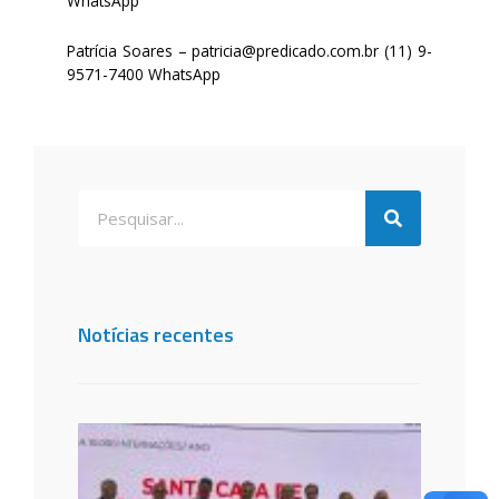
WhatsApp
Patrícia Soares –
patricia@predicado.com.br
(11) 9-
9571-7400 WhatsApp
Notícias recentes
Santa
de São
dos C