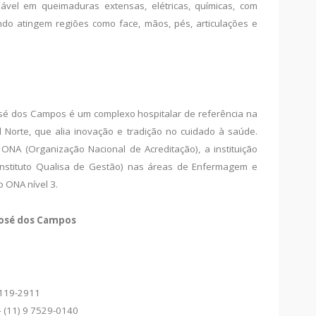
ável em queimaduras extensas, elétricas, químicas, com
do atingem regiões como face, mãos, pés, articulações e
osé dos Campos é um complexo hospitalar de referência na
l Norte, que alia inovação e tradição no cuidado à saúde.
 ONA (Organização Nacional de Acreditação), a instituição
G (Instituto Qualisa de Gestão) nas áreas de Enfermagem e
o ONA nível 3.
 José dos Campos
 1119-2911
 (11) 9 7529-0140