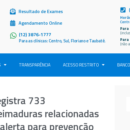
Resultado de Exames
Horár
Centr
Agendamento Online
Para 
(inclu
(12) 3876-1777
Para
Para as clínicas: Centro, Sul, Floriano e Taubaté.
(não a
S
TRANSPARÊNCIA
ACESSO RESTRITO
BANCO
gistra 733
eimaduras relacionadas
 alerta para prevenção