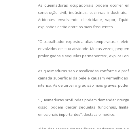
As queimaduras ocupacionais podem ocorrer em 
construção civil, indústrias, cozinhas industriais
Acidentes envolvendo eletricidade, vapor, líqu
explosões estão entre os mais frequentes.
“O trabalhador exposto a altas temperaturas, eletr
envolvidos em sua atividade. Muitas vezes, peque
prolongados e sequelas permanentes”, explica Fon
As queimaduras são classificadas conforme a pro
camada superficial da pele e causam vermelhidão
intensa. As de terceiro grau são mais graves, pode
“Queimaduras profundas podem demandar cirurgias,
disso, podem deixar sequelas funcionais, limi
emocionais importantes”, destaca o médico.