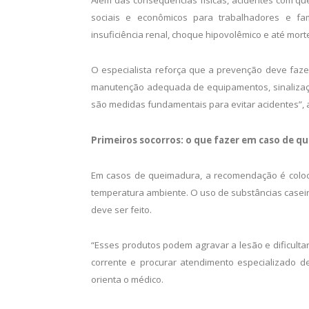
Além das consequências físicas, acidentes com q
sociais e econômicos para trabalhadores e fam
insuficiência renal, choque hipovolêmico e até mort
O especialista reforça que a prevenção deve faze
manutenção adequada de equipamentos, sinalização
são medidas fundamentais para evitar acidentes”, 
Primeiros socorros: o que fazer em caso de 
Em casos de queimadura, a recomendação é coloc
temperatura ambiente. O uso de substâncias caseir
deve ser feito.
“Esses produtos podem agravar a lesão e dificultar
corrente e procurar atendimento especializado
orienta o médico.