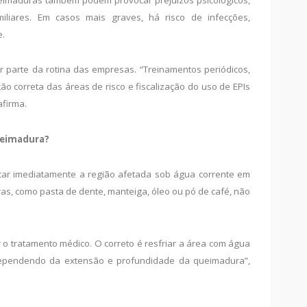
ueimaduras também podem provocar prejuízos psicológicos,
iliares. Em casos mais graves, há risco de infecções,
e.
r parte da rotina das empresas. “Treinamentos periódicos,
 correta das áreas de risco e fiscalização do uso de EPIs
afirma.
queimadura?
ar imediatamente a região afetada sob água corrente em
as, como pasta de dente, manteiga, óleo ou pó de café, não
 o tratamento médico. O correto é resfriar a área com água
 dependendo da extensão e profundidade da queimadura”,