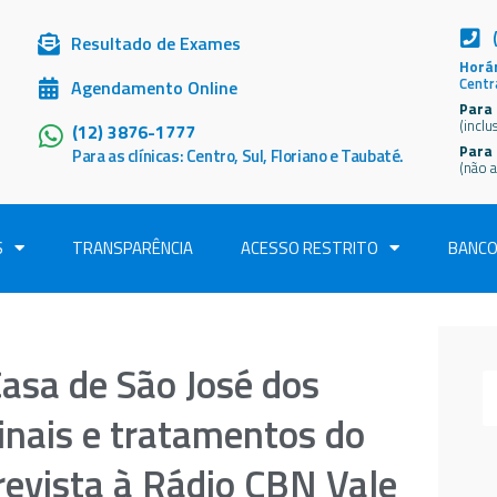
Resultado de Exames
Horár
Centr
Agendamento Online
Para 
(inclu
(12) 3876-1777
Para
Para as clínicas: Centro, Sul, Floriano e Taubaté.
(não a
S
TRANSPARÊNCIA
ACESSO RESTRITO
BANCO
Casa de São José dos
inais e tratamentos do
revista à Rádio CBN Vale