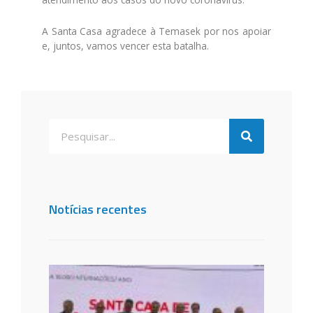
A Santa Casa agradece à Temasek por nos apoiar
e, juntos, vamos vencer esta batalha.
Notícias recentes
Santa
de São
dos C