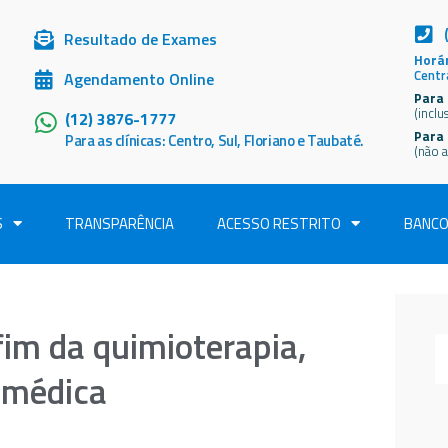
Resultado de Exames
Horár
Centr
Agendamento Online
Para 
(inclu
(12) 3876-1777
Para
Para as clínicas: Centro, Sul, Floriano e Taubaté.
(não a
S
TRANSPARÊNCIA
ACESSO RESTRITO
BANCO
 fim da quimioterapia,
a médica