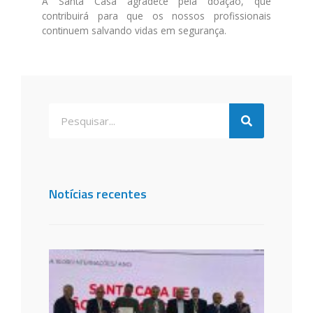
A Santa Casa agradece pela doação, que
contribuirá para que os nossos profissionais
continuem salvando vidas em segurança.
Notícias recentes
Santa
de São
dos C
é