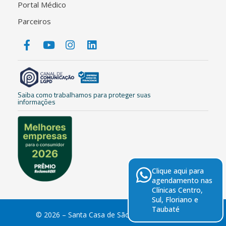
Portal Médico
Parceiros
Saiba como trabalhamos para proteger suas
informações
Clique aqui para
agendamento nas
Clínicas Centro,
Sul, Floriano e
Taubaté
© 2026 – Santa Casa de São José dos Campos.