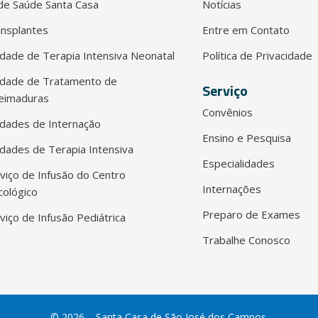
e Saúde Santa Casa
Notícias
nsplantes
Entre em Contato
dade de Terapia Intensiva Neonatal
Política de Privacidade
idade de Tratamento de
Serviço
eimaduras
Convênios
dades de Internação
Ensino e Pesquisa
dades de Terapia Intensiva
Especialidades
viço de Infusão do Centro
Internações
ológico
Preparo de Exames
viço de Infusão Pediátrica
Trabalhe Conosco
© 2026 – Santa Casa de São José dos Campos.