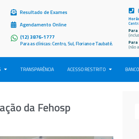
Resultado de Exames
Horár
Centr
Agendamento Online
Para 
(inclu
(12) 3876-1777
Para
Para as clínicas: Centro, Sul, Floriano e Taubaté.
(não a
S
TRANSPARÊNCIA
ACESSO RESTRITO
BANCO
oação da Fehosp