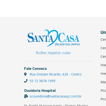
Un
Cen
Cen
Cen
He
Fale Conosco
He
Rua Dolzani Ricardo, 620 - Centro
55 12 3876-1999
Ma
Ouvidoria Hospital
Pro
scouvidoria@santacasasjc.com.br
Pro
Dr. Danilo Stanzani Junior - Diretor Técnico