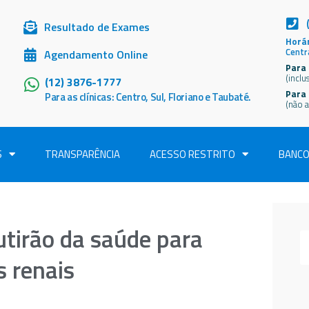
Resultado de Exames
Horár
Centr
Agendamento Online
Para 
(inclu
(12) 3876-1777
Para
Para as clínicas: Centro, Sul, Floriano e Taubaté.
(não a
S
TRANSPARÊNCIA
ACESSO RESTRITO
BANCO
utirão da saúde para
 renais