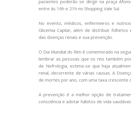
pacientes poderão se dirigir na praça Afon
entre às 16h e 21h no Shopping Vale Sul.
No evento, médicos, enfermeiros e nutricion
Glicemia Capilar, além de distribuir folhetos
das doenças renais e sua prevenção.
O Dia Mundial do Rim é comemorado na segun
lembrar as pessoas que os rins também pod
de Nefrologia, estima-se que haja atualm
renal, decorrente de várias causas. A Doenç
de mortes por ano, com uma taxa crescente 
A prevenção é a melhor opção de tratament
consciência e adotar hábitos de vida saudáveis