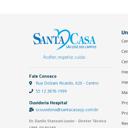
Un
Cen
Cen
Cen
He
Fale Conosco
He
Rua Dolzani Ricardo, 620 - Centro
55 12 3876-1999
Ma
Ouvidoria Hospital
Pro
scouvidoria@santacasasjc.com.br
Pro
Dr. Danilo Stanzani Junior - Diretor Técnico
Red
CRM-SP 81365