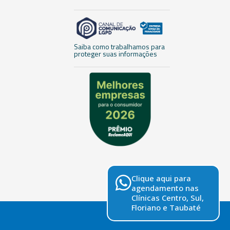
Saiba como trabalhamos para
proteger suas informações
Clique aqui para
agendamento nas
Clínicas Centro, Sul,
Floriano e Taubaté