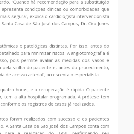
uerdo. “Quando há recomendação para a substituição
 apresenta condições clínicas ou comorbidades que
mais segura”, explica o cardiologista intervencionista
Santa Casa de São José dos Campos, Dr. Ciro Jones
tômicas e patológicas distintas. Por isso, antes do
etalhado para minimizar riscos. A angiotomografia é
so, pois permite avaliar as medidas dos vasos e
a pela virilha do paciente e, antes do procedimento,
a de acesso arterial”, acrescenta o especialista.
uatro horas, e a recuperação é rápida. O paciente
o, tem a alta hospitalar programada. A prótese tem
conforme os registros de casos já realizados.
ntos foram realizados com sucesso e os pacientes
o. A Santa Casa de São José dos Campos conta com
a para a realização do TAVI, reafirmando seu