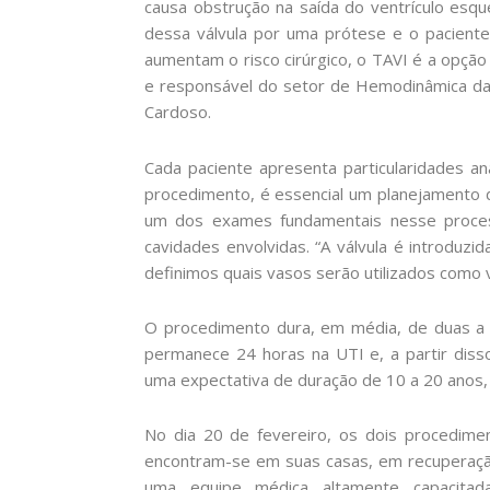
causa obstrução na saída do ventrículo esq
dessa válvula por uma prótese e o paciente
aumentam o risco cirúrgico, o TAVI é a opção 
e responsável do setor de Hemodinâmica da 
Cardoso.
Cada paciente apresenta particularidades ana
procedimento, é essencial um planejamento d
um dos exames fundamentais nesse proces
cavidades envolvidas. “A válvula é introduzid
definimos quais vasos serão utilizados como vi
O procedimento dura, em média, de duas a q
permanece 24 horas na UTI e, a partir diss
uma expectativa de duração de 10 a 20 anos, 
No dia 20 de fevereiro, os dois procedime
encontram-se em suas casas, em recuperaçã
uma equipe médica altamente capacitad