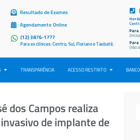
Resultado de Exames
Horár
Centr
Agendamento Online
Para 
(inclu
(12) 3876-1777
Para
Para as clínicas: Centro, Sul, Floriano e Taubaté.
(não a
S
TRANSPARÊNCIA
ACESSO RESTRITO
BANCO
sé dos Campos realiza
invasivo de implante de