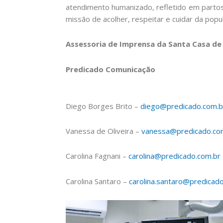
atendimento humanizado, refletido em parto
missão de acolher, respeitar e cuidar da pop
Assessoria de Imprensa da Santa Casa d
Predicado Comunicação
Diego Borges Brito –
diego@predicado.com.b
Vanessa de Oliveira –
vanessa@predicado.co
Carolina Fagnani –
carolina@predicado.com.br
Carolina Santaro –
carolina.santaro@predicad