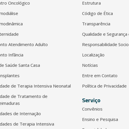
tro Oncológico
Estrutura
modiálise
Código de Ética
modinâmica
Transparência
ternidade
Qualidade e Segurança 
nto Atendimento Adulto
Responsabilidade Socio
nto Infância
Localização
e Saúde Santa Casa
Notícias
nsplantes
Entre em Contato
dade de Terapia Intensiva Neonatal
Política de Privacidade
idade de Tratamento de
Serviço
eimaduras
Convênios
dades de Internação
Ensino e Pesquisa
dades de Terapia Intensiva