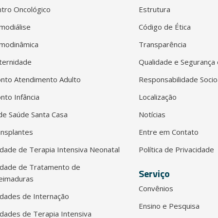
tro Oncológico
Estrutura
modiálise
Código de Ética
modinâmica
Transparência
ternidade
Qualidade e Segurança 
nto Atendimento Adulto
Responsabilidade Socio
nto Infância
Localização
e Saúde Santa Casa
Notícias
nsplantes
Entre em Contato
dade de Terapia Intensiva Neonatal
Política de Privacidade
idade de Tratamento de
Serviço
eimaduras
Convênios
dades de Internação
Ensino e Pesquisa
dades de Terapia Intensiva