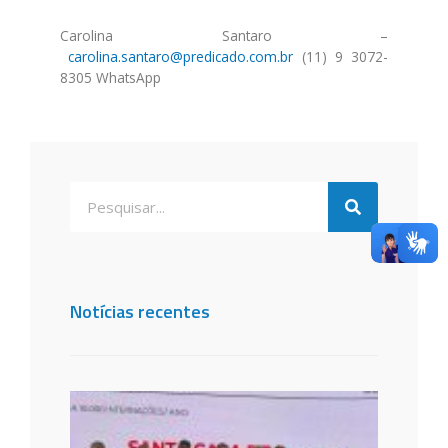
Carolina Santaro –
carolina.santaro@predicado.com.br
(11) 9 3072-
8305 WhatsApp
Notícias recentes
Santa
de São
dos C