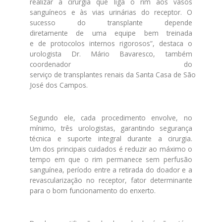
realizar a cirurgia que liga o rim aos vasos
sanguíneos e às vias urinárias do receptor. O
sucesso do transplante
de
pende
diretamente
de
uma equipe bem treinada
e
de
protocolos internos rigorosos”,
de
staca o
urologista Dr. Mário Bavaresco, também
coordenador do
serviço
de
transplantes
renais
da
Santa
Casa
de
São
José
dos
Campos
.
Segundo ele, cada procedimento envolve, no
mínimo, três urologistas, garantindo segurança
técnica e suporte integral durante a cirurgia.
Um
dos
principais cuidados é reduzir ao máximo o
tempo em que o rim permanece sem perfusão
sanguínea, período entre a retirada do doador e a
revascularização no receptor, fator
de
terminante
para o bom funcionamento do enxerto.