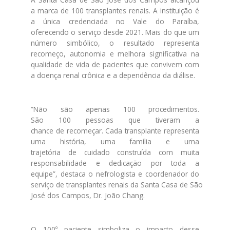
a
marca
de
100
transplantes
renais
. A instituição é
a única credenciada no Vale do Paraíba,
oferecendo o serviço
de
sde 2021. Mais do que um
número simbólico, o resultado representa
recomeço, autonomia e melhora significativa na
qualidade
de
vida
de
pacientes que convivem com
a doença renal crônica e a
de
pendência da diálise.
“Não são apenas
100
procedimentos.
São
100
pessoas que tiveram a
chance
de
recomeçar. Cada transplante representa
uma história, uma família e uma
trajetória
de
cuidado construída com muita
responsabilidade e
de
dicação por toda a
equipe”,
de
staca o nefrologista e coordenador do
serviço
de
transplantes
renais
da
Santa
Casa
de
São
José
dos
Campos
, Dr. João Chang.
O
100
º paciente simboliza o impacto
de
sse