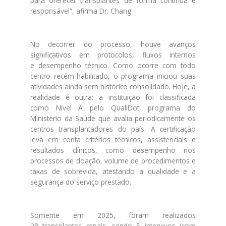
para oferecer
transplantes
de
forma contínua e
responsável”, afirma Dr. Chang.
No
de
correr do processo, houve avanços
significativos em protocolos, fluxos internos
e
de
sempenho técnico. Como ocorre com todo
centro recém-habilitado, o programa iniciou suas
atividades ainda sem histórico consolidado. Hoje, a
realidade é outra: a instituição foi classificada
como Nível A pelo QualiDot, programa do
Ministério da Saú
de
que avalia periodicamente os
centros transplantadores do país. A certificação
leva em conta critérios técnicos, assistenciais e
resultados clínicos, como
de
sempenho nos
processos
de
doação, volume
de
procedimentos e
taxas
de
sobrevida, atestando a qualidade e a
segurança do serviço prestado.
Somente em 2025, foram realizados
28
transplantes
renais
, sendo 5 intervivos (com