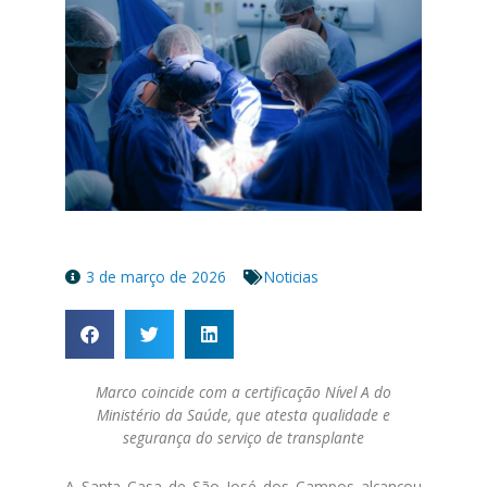
3 de março de 2026
Noticias
Marco coincide com a certificação Nível A do
Ministério da Saú
de
, que atesta qualidade e
segurança do serviço
de
transplante
A
Santa
Casa
de
São José
dos
Campos
alcançou