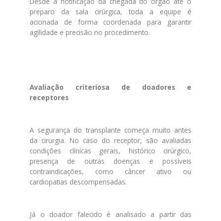
De
sde a notificação da chegada do órgão até o
preparo da sala cirúrgica, toda a equipe é
acionada
de
forma coordenada para garantir
agilidade e precisão no procedimento.
Avaliação criteriosa
de
doadores e
receptores
A segurança do transplante começa muito antes
da cirurgia. No caso do receptor, são avaliadas
condições clínicas gerais, histórico cirúrgico,
presença
de
outras doenças e possíveis
contraindicações, como câncer ativo ou
cardiopatias
de
scompensadas.
Já o doador falecido é analisado a partir das