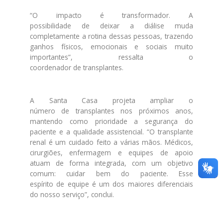
“O impacto é transformador. A
possibilidade
de
de
ixar a diálise muda
completamente a rotina
de
ssas pessoas, trazendo
ganhos físicos, emocionais e sociais muito
importantes”, ressalta o
coordenador
de
transplantes
.
A
Santa
Casa
projeta ampliar o
número
de
transplantes
nos próximos anos,
mantendo como prioridade a segurança do
paciente e a qualidade assistencial. “O transplante
renal é um cuidado feito a várias mãos. Médicos,
cirurgiões, enfermagem e equipes
de
apoio
atuam
de
forma integrada, com um objetivo
comum: cuidar bem do paciente. Esse
espírito
de
equipe é um
dos
maiores diferenciais
do nosso serviço”, conclui.