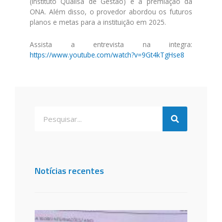
(Instituto Qualisa de Gestão) e a premiação da
ONA. Além disso, o provedor abordou os futuros
planos e metas para a instituição em 2025.
Assista a entrevista na integra:
https://www.youtube.com/watch?v=9Gt4kTgHse8
Notícias recentes
Santa