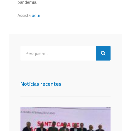
pandemia.
Assista
aqui
.
Notícias recentes
Santa
de São
dos C
é