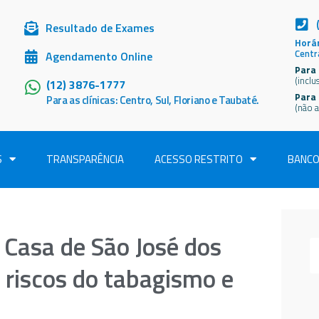
Resultado de Exames
Horár
Centr
Agendamento Online
Para 
(inclu
(12) 3876-1777
Para
Para as clínicas: Centro, Sul, Floriano e Taubaté.
(não a
S
TRANSPARÊNCIA
ACESSO RESTRITO
BANCO
 Casa de São José dos
 riscos do tabagismo e