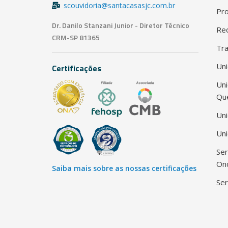
scouvidoria@santacasasjc.com.br
Pro
Dr. Danilo Stanzani Junior - Diretor Técnico
Red
CRM-SP 81365
Tra
Uni
Certificações
Un
Qu
Uni
Uni
Ser
Onc
Saiba mais sobre as nossas certificações
Ser