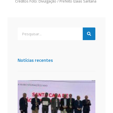
Créditos Foto: Divulgação / Prefeito Izaias Santana
Notícias recentes
Santa
de São
dos C
é
recon
com P