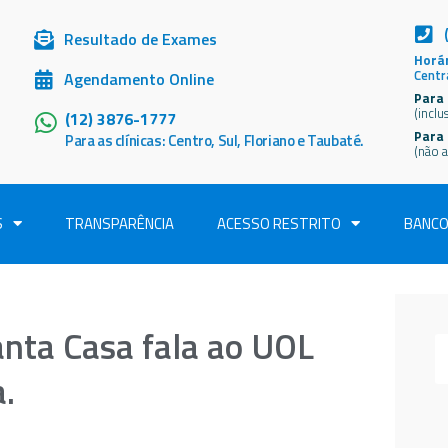
Resultado de Exames
Horár
Centr
Agendamento Online
Para 
(inclu
(12) 3876-1777
Para
Para as clínicas: Centro, Sul, Floriano e Taubaté.
(não a
S
TRANSPARÊNCIA
ACESSO RESTRITO
BANCO
anta Casa fala ao UOL
.