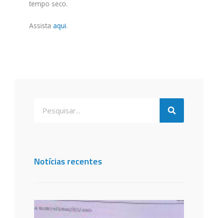
tempo seco.
Assista
aqui
.
Notícias recentes
Santa
de São