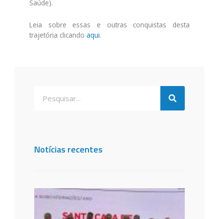
Saúde).
Leia sobre essas e outras conquistas desta
trajetória clicando
aqui
.
Notícias recentes
Santa
de São
dos C