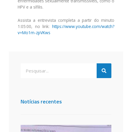
enfermidades sexualmente transmissíveis, como o
HPV e a sífilis.
Assista a entrevista completa a partir do minuto
1:05:00, no link:
https://www.youtube.com/watch?
v=Mo1m-zpVKws
Notícias recentes
Santa