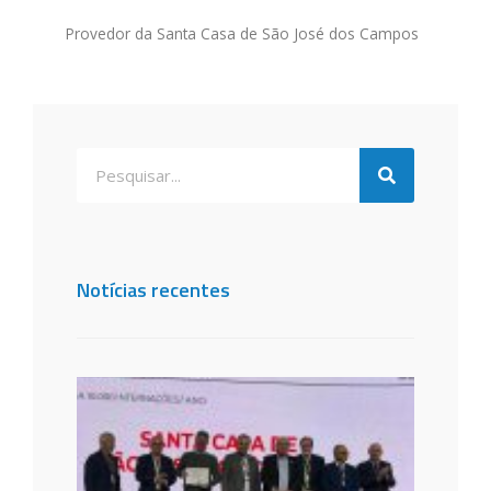
Provedor da Santa Casa de São José dos Campos
Notícias recentes
Santa
de São
dos C
é
recon