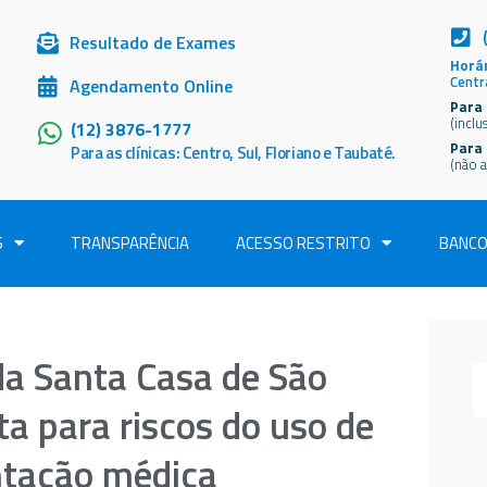
Resultado de Exames
Horár
Centr
Agendamento Online
Para 
(inclu
(12) 3876-1777
Para
Para as clínicas: Centro, Sul, Floriano e Taubaté.
(não a
S
TRANSPARÊNCIA
ACESSO RESTRITO
BANCO
da Santa Casa de São
a para riscos do uso de
ntação médica