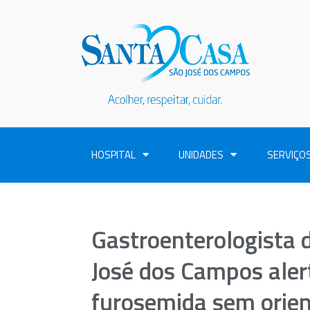
HOSPITAL
UNIDADES
SERVIÇO
Gastroenterologista 
José dos Campos alert
furosemida sem orie