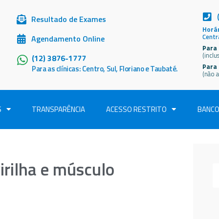
Resultado de Exames
Horár
Centr
Agendamento Online
Para 
(inclu
(12) 3876-1777
Para
Para as clínicas: Centro, Sul, Floriano e Taubaté.
(não a
S
TRANSPARÊNCIA
ACESSO RESTRITO
BANCO
irilha e músculo