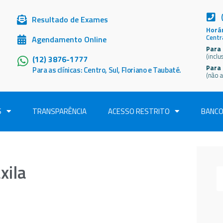
Resultado de Exames
Horár
Centr
Agendamento Online
Para 
(inclu
(12) 3876-1777
Para
Para as clínicas: Centro, Sul, Floriano e Taubaté.
(não a
S
TRANSPARÊNCIA
ACESSO RESTRITO
BANCO
xila