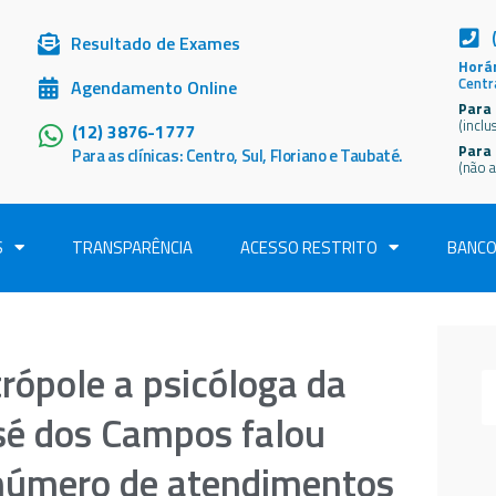
Resultado de Exames
Horár
Centr
Agendamento Online
Para 
(inclu
(12) 3876-1777
Para
Para as clínicas: Centro, Sul, Floriano e Taubaté.
(não a
S
TRANSPARÊNCIA
ACESSO RESTRITO
BANCO
rópole a psicóloga da
sé dos Campos falou
número de atendimentos