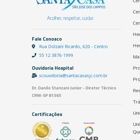
Cen
Cen
Cen
He
Fale Conosco
He
Rua Dolzani Ricardo, 620 - Centro
55 12 3876-1999
Ma
Ouvidoria Hospital
Pro
scouvidoria@santacasasjc.com.br
Pro
Dr. Danilo Stanzani Junior - Diretor Técnico
Red
CRM-SP 81365
Tra
Uni
Certificações
Un
Qu