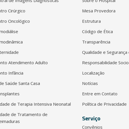
tral de Imagens Diagnósticas
Sobre o Hospital
tro Cirúrgico
Mesa Provedora
tro Oncológico
Estrutura
modiálise
Código de Ética
modinâmica
Transparência
ternidade
Qualidade e Segurança 
nto Atendimento Adulto
Responsabilidade Socio
nto Infância
Localização
e Saúde Santa Casa
Notícias
nsplantes
Entre em Contato
dade de Terapia Intensiva Neonatal
Política de Privacidade
idade de Tratamento de
Serviço
eimaduras
Convênios