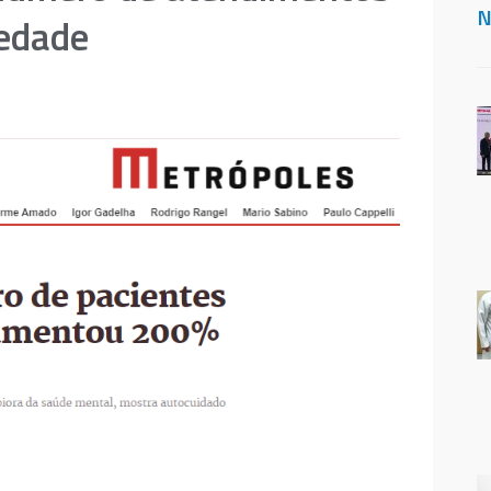
N
iedade