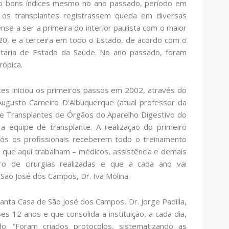
ndo bons índices mesmo no ano passado, período em
os transplantes registrassem queda em diversas
ense a ser a primeira do interior paulista com o maior
0, e a terceira em todo o Estado, de acordo com o
etaria de Estado da Saúde. No ano passado, foram
rópica.
ntes iniciou os primeiros passos em 2002, através do
Augusto Carneiro D’Albuquerque (atual professor da
de Transplantes de Órgãos do Aparelho Digestivo do
a equipe de transplante. A realização do primeiro
ós os profissionais receberem todo o treinamento
 que aqui trabalham – médicos, assistência e demais
o de cirurgias realizadas e que a cada ano vai
 São José dos Campos, Dr. Ivã Molina.
nta Casa de São José dos Campos, Dr. Jorge Padilla,
s 12 anos e que consolida a instituição, a cada dia,
o. “Foram criados protocolos, sistematizando as