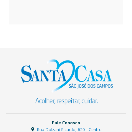
22 de ju
2026
Fale Conosco
Rua Dolzani Ricardo, 620 - Centro