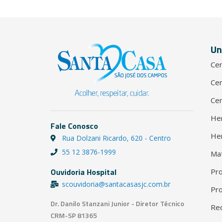
Un
Cen
Cen
Cen
He
Fale Conosco
He
Rua Dolzani Ricardo, 620 - Centro
55 12 3876-1999
Ma
Ouvidoria Hospital
Pro
scouvidoria@santacasasjc.com.br
Pro
Dr. Danilo Stanzani Junior - Diretor Técnico
Red
CRM-SP 81365