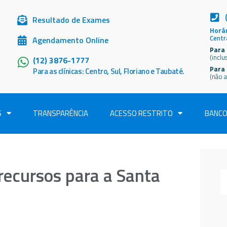
Resultado de Exames
Horár
Centr
Agendamento Online
Para 
(inclu
(12) 3876-1777
Para
Para as clínicas: Centro, Sul, Floriano e Taubaté.
(não a
S
TRANSPARÊNCIA
ACESSO RESTRITO
BANCO
ecursos para a Santa